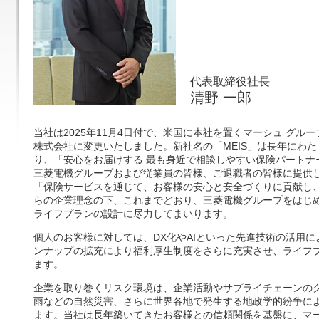
代表取締役社長
清野 一郎
当社は2025年11月4日付で、米国に本社を置くマーシュ グル
株式会社に変更いたしました。新社名の「MEIS」は長年にわ
り、「安心をお届けする 最も身近で相談しやすい保険パートナ
三菱電機グループおよび従業員の皆様、ご退職者の皆様に提供
「保険サービスを通じて、お客様の安心と安全づくりに貢献し
らの企業理念の下、これまでどおり、三菱電機グループをはじ
ライフプランの設計に尽力してまいります。
個人のお客様に対しては、DX化やAIといった先進技術の活用
ンナップの拡充により福利厚生制度をさらに充実させ、ライフ
ます。
企業を取り巻くリスク環境は、企業活動やサプライチェーンの
雨などの自然災害、さらに世界各地で発生する地政学的紛争に
ます。当社は長年築いてきたお客様との信頼関係を基盤に、マー